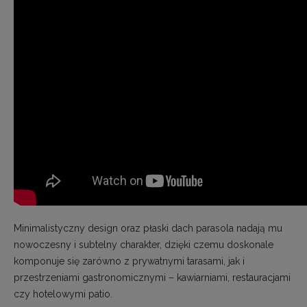
Minimalistyczny design oraz płaski dach parasola nadają mu
nowoczesny i subtelny charakter, dzięki czemu doskonale
komponuje się zarówno z prywatnymi tarasami, jak i
przestrzeniami gastronomicznymi – kawiarniami, restauracjami
czy hotelowymi patio.