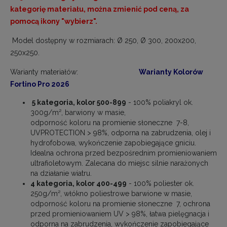
kategorię materiału, można zmienić pod ceną, za
pomocą ikony "wybierz".
Model dostępny w rozmiarach: Ø
250
,
Ø 300, 200х200,
250x250.
Warianty materiałów:
Warianty Kolorów
Fortino Pro 2026
5 kategoria, kolor 500-899
- 100% poliakryl ok.
300g/m², barwiony w masie,
odporność koloru na promienie słoneczne 7-8,
UVPROTECTION > 98%, odporna na zabrudzenia, olej i
hydrofobowa, wykończenie zapobiegające gniciu.
Idealna ochrona przed bezpośrednim promieniowaniem
ultrafioletowym. Zalecana do miejsc silnie narażonych
na działanie wiatru.
4 kategoria, kolor 400-499
- 100% poliester ok.
250g/m², włókno poliestrowe barwione w masie,
odporność koloru na promienie słoneczne 7, ochrona
przed promieniowaniem UV > 98%, łatwa pielęgnacja i
odporna na zabrudzenia, wykończenie zapobiegające