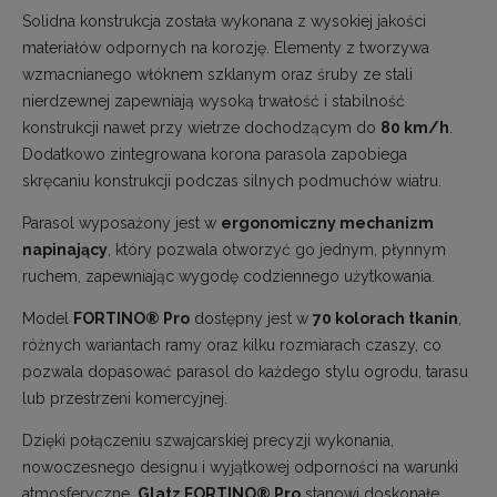
Solidna konstrukcja została wykonana z wysokiej jakości
materiałów odpornych na korozję. Elementy z tworzywa
wzmacnianego włóknem szklanym oraz śruby ze stali
nierdzewnej zapewniają wysoką trwałość i stabilność
konstrukcji nawet przy wietrze dochodzącym do
80 km/h
.
Dodatkowo zintegrowana korona parasola zapobiega
skręcaniu konstrukcji podczas silnych podmuchów wiatru.
Parasol wyposażony jest w
ergonomiczny mechanizm
napinający
, który pozwala otworzyć go jednym, płynnym
ruchem, zapewniając wygodę codziennego użytkowania.
Model
FORTINO® Pro
dostępny jest w
70 kolorach tkanin
,
różnych wariantach ramy oraz kilku rozmiarach czaszy, co
pozwala dopasować parasol do każdego stylu ogrodu, tarasu
lub przestrzeni komercyjnej.
Dzięki połączeniu szwajcarskiej precyzji wykonania,
nowoczesnego designu i wyjątkowej odporności na warunki
atmosferyczne,
Glatz FORTINO® Pro
stanowi doskonałe