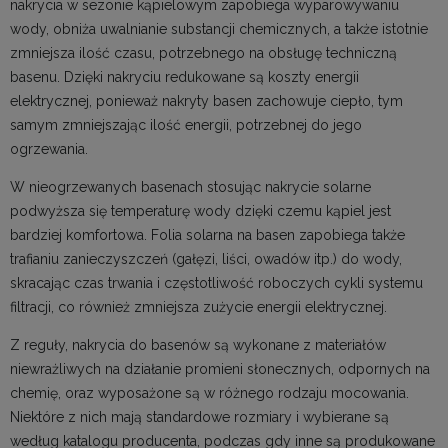
nakrycia w sezonie kąpielowym zapobiega wyparowywaniu
wody, obniża uwalnianie substancji chemicznych, a także istotnie
zmniejsza ilość czasu, potrzebnego na obsługę techniczną
basenu. Dzięki nakryciu redukowane są koszty energii
elektrycznej, ponieważ nakryty basen zachowuje ciepło, tym
samym zmniejszając ilość energii, potrzebnej do jego
ogrzewania.
W nieogrzewanych basenach stosując nakrycie solarne
podwyższa się temperaturę wody dzięki czemu kąpiel jest
bardziej komfortowa. Folia solarna na basen zapobiega także
trafianiu zanieczyszczeń (gałęzi, liści, owadów itp.) do wody,
skracając czas trwania i częstotliwość roboczych cykli systemu
filtracji, co również zmniejsza zużycie energii elektrycznej.
Z reguły, nakrycia do basenów są wykonane z materiałów
niewrażliwych na działanie promieni słonecznych, odpornych na
chemię, oraz wyposażone są w różnego rodzaju mocowania.
Niektóre z nich mają standardowe rozmiary i wybierane są
według katalogu producenta, podczas gdy inne są produkowane