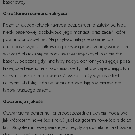
basenowej.
Określenie rozmiaru nakrycia
Rozmiar jakiegokolwiek nakrycia bezpośrednio zależy od typu
niecki basenowej, osobliwości jego montażu oraz zadań, które
powinno ono spełniać. Na przykład nakrycie solarne lub
energooszczędne całkowicie pokrywa powierzchnię wody i ich
wielkość oblicza się na podstawie wewnętrznych rozmiarów
basenu, podczas gdy inne typy nakryć ochronnych sięgają poza
krawędzie basenu na kilkadziesiąt centymetrów, zapewniając tym
samym lepsze zamocowanie. Zawsze należy wybierać tent,
nakrycie lub folię, które w pełni odpowiadają rozmiarowi oraz
typowi waszego basenu.
Gwarancja i jakość
Gwarancje na ochronne i energooszczędne nakrycia mogą być
jak krótkoterminowe (do 1 roku), jak i długoterminowe (od 3 do 10
lat). Długoterminowe gwarancje z reguły są udzielane na droższe
i lepszej jakości nakrycia stacjonarne.